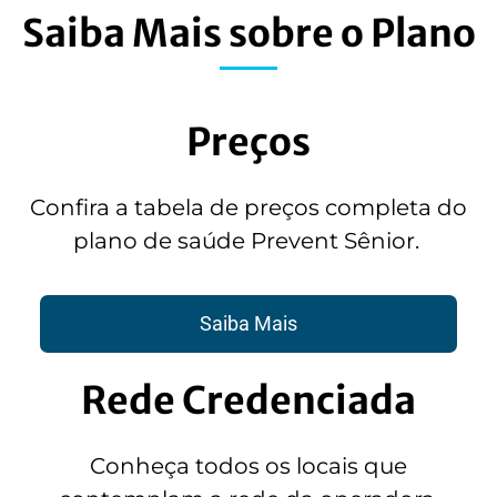
t
Saiba Mais sobre o Plano
e
n
d
i
d
Preços
o
*
Confira
a tabela de preços completa do
plano de saúde Prevent Sênior.
Saiba Mais
Rede Credenciada
Conheça todos os locais que